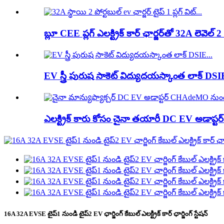
బ్లూ CEE ప్లగ్ ఎలక్ట్రిక్ కార్ ఛార్జర్‌తో 32A లెవెల్ 2 
EV స్త్రీ పురుష సాకెట్ విద్యుదయస్కాంత లాక్ D
ఎలక్ట్రిక్ కారు కోసం చైనా తయారీ DC EV అడా
16A 32A EVSE టైప్1 నుండి టైప్2 EV ఛార్జింగ్ కేబుల్ ఎలక్ట్రిక్ కార్ ఛార్జింగ్ స్టేషన్