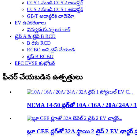
CCS 1 నుండి CCS 2 అడాప్టర్
CCS 2 నుండి CCS 1 అడాప్టర్
GB/T అడాప్టర్‌కి చాడెమో
EV ఉపకరణాలు
విద్యుదయస్కాంత లాక్
టైప్ A & టైప్ B RCD
B రకం RCD
RCBO అని టైప్ చేయండి
టైప్ B RCBO
EPC EVSE కంట్రోలర్
ఫీచర్ చేయబడిన ఉత్పత్తులు
NEMA 14-50 ప్లగ్‌తో 10A / 16A / 20A/ 24A / 32A
బ్లూ CEE ప్లగ్‌తో 32A స్థాయి 2 టైప్ 2 EV ఛార్జర్ ప