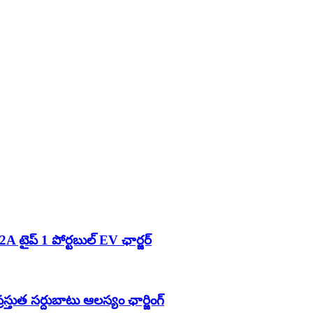
 టైప్ 1 పోర్టబుల్ EV ఛార్జర్
్రస్తుత సర్దుబాటు ఆలస్యం ఛార్జింగ్