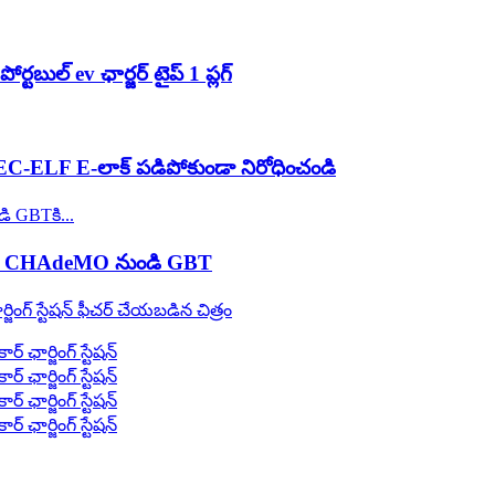
పోర్టబుల్ ev ఛార్జర్ టైప్ 1 ప్లగ్
SIEC-ELF E-లాక్ పడిపోకుండా నిరోధించండి
ప్టర్ CHAdeMO నుండి GBT