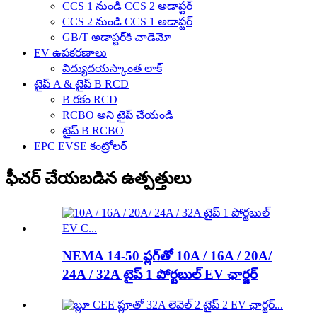
CCS 1 నుండి CCS 2 అడాప్టర్
CCS 2 నుండి CCS 1 అడాప్టర్
GB/T అడాప్టర్‌కి చాడెమో
EV ఉపకరణాలు
విద్యుదయస్కాంత లాక్
టైప్ A & టైప్ B RCD
B రకం RCD
RCBO అని టైప్ చేయండి
టైప్ B RCBO
EPC EVSE కంట్రోలర్
ఫీచర్ చేయబడిన ఉత్పత్తులు
NEMA 14-50 ప్లగ్‌తో 10A / 16A / 20A/
24A / 32A టైప్ 1 పోర్టబుల్ EV ఛార్జర్