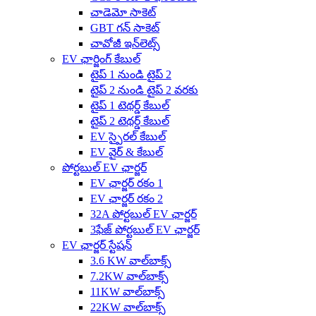
చాడెమో సాకెట్
GBT గన్ సాకెట్
చావోజీ ఇన్‌లెట్స్
EV ఛార్జింగ్ కేబుల్
టైప్ 1 నుండి టైప్ 2
టైప్ 2 నుండి టైప్ 2 వరకు
టైప్ 1 టెథర్డ్ కేబుల్
టైప్ 2 టెథర్డ్ కేబుల్
EV స్పైరల్ కేబుల్
EV వైర్ & కేబుల్
పోర్టబుల్ EV ఛార్జర్
EV ఛార్జర్ రకం 1
EV ఛార్జర్ రకం 2
32A పోర్టబుల్ EV ఛార్జర్
3ఫేజ్ పోర్టబుల్ EV ఛార్జర్
EV ఛార్జర్ స్టేషన్
3.6 KW వాల్‌బాక్స్
7.2KW వాల్‌బాక్స్
11KW వాల్‌బాక్స్
22KW వాల్‌బాక్స్