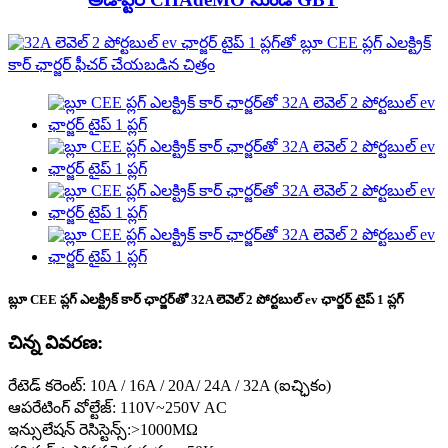
బ్లూ CEE ప్లగ్ ఎలక్ట్రిక్ కార్ ఛార్జర్‌తో 32A లెవెల్ 2 పోర్టబుల్ ev ఛార్జర్ టైప్ 1 ప్లగ్
చిన్న వివరణ:
రేటెడ్ కరెంట్: 10A / 16A / 20A/ 24A / 32A (ఐచ్ఛికం)
ఆపరేటింగ్ వోల్టేజ్: 110V~250V AC
ఇన్సులేషన్ రెసిస్టెన్స్:>1000MΩ