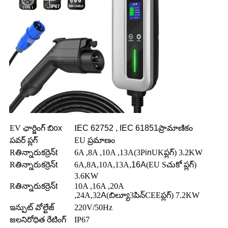
EV ఛార్జింగ్ బి
ox
I
EC 62752 , IEC 61851
ప్రామాణికం
పవర్ ప్లగ్
EU ప్రమాణం
R
తిన్నారు
కర్రెన్
t
6A ,8A ,10A ,13A(3P
in
UK
ప్లగ్
) 3.2KW
R
తిన్నారు
కర్రెన్
t
6A,8A,10A,13A,
16A
(EU S
చుకో
ప్లగ్
)
3.6KW
R
తిన్నారు
కర్రెన్
t
10A ,16A ,20A
,24A,32
A
(బి
ల్యూ
3
పిన్
CEE
ప్లగ్
) 7.2KW
ఇన్పుట్ వోల్టేజ్
220V/50Hz
జలనిరోధిత రేటింగ్
IP67