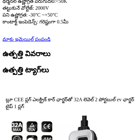
థర్మినల్ ఉష్ణోగ్రత పెరుగుదల:<50K
తట్టుకునే వోల్టేజ్: 2000V
పని ఉష్ణోగ్రత: -30°C ~+50°C
కాంటాక్ట్ ఇంపెడెన్స్: గరిష్టంగా 0.5మీ
మాకు ఇమెయిల్ పంపండి
ఉత్పత్తి వివరాలు
ఉత్పత్తి ట్యాగ్‌లు
బ్లూ CEE ప్లగ్ ఎలక్ట్రిక్ కార్ ఛార్జర్‌తో 32A లెవెల్ 2 పోర్టబుల్ ev ఛార్జర్
టైప్ 1 ప్లగ్