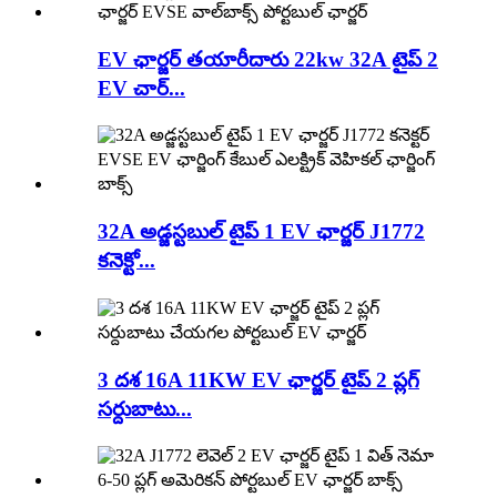
EV ఛార్జర్ తయారీదారు 22kw 32A టైప్ 2
EV చార్...
32A అడ్జస్టబుల్ టైప్ 1 EV ఛార్జర్ J1772
కనెక్టో...
3 దశ 16A 11KW EV ఛార్జర్ టైప్ 2 ప్లగ్
సర్దుబాటు...