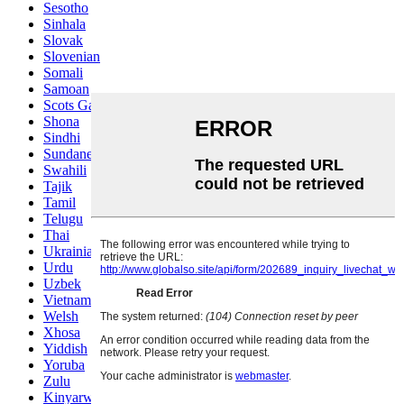
Sesotho
Sinhala
Slovak
Slovenian
Somali
Samoan
Scots Gaelic
Shona
Sindhi
Sundanese
Swahili
Tajik
Tamil
Telugu
Thai
Ukrainian
Urdu
Uzbek
Vietnamese
Welsh
Xhosa
Yiddish
Yoruba
Zulu
Kinyarwanda