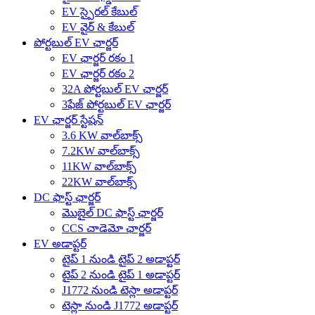
EV స్పైరల్ కేబుల్
EV వైర్ & కేబుల్
పోర్టబుల్ EV ఛార్జర్
EV ఛార్జర్ రకం 1
EV ఛార్జర్ రకం 2
32A పోర్టబుల్ EV ఛార్జర్
3ఫేజ్ పోర్టబుల్ EV ఛార్జర్
EV ఛార్జర్ స్టేషన్
3.6 KW వాల్‌బాక్స్
7.2KW వాల్‌బాక్స్
11KW వాల్‌బాక్స్
22KW వాల్‌బాక్స్
DC ఫాస్ట్ ఛార్జర్
మొబైల్ DC ఫాస్ట్ ఛార్జర్
CCS చాడెమో ఛార్జర్
EV అడాప్టర్
టైప్ 1 నుండి టైప్ 2 అడాప్టర్
టైప్ 2 నుండి టైప్ 1 అడాప్టర్
J1772 నుండి టెస్లా అడాప్టర్
టెస్లా నుండి J1772 అడాప్టర్