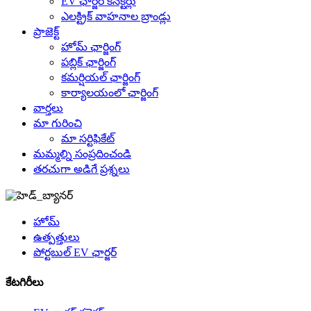
EV ఛార్జర్ కనెక్టర్లు
ఎలక్ట్రిక్ వాహనాల బ్రాండ్లు
ప్రాజెక్ట్
హోమ్ ఛార్జింగ్
పబ్లిక్ ఛార్జింగ్
కమర్షియల్ ఛార్జింగ్
కార్యాలయంలో ఛార్జింగ్
వార్తలు
మా గురించి
మా సర్టిఫికేట్
మమ్మల్ని సంప్రదించండి
తరచుగా అడిగే ప్రశ్నలు
హోమ్
ఉత్పత్తులు
పోర్టబుల్ EV ఛార్జర్
కేటగిరీలు