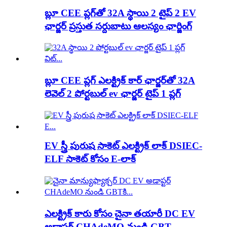
బ్లూ CEE ప్లగ్‌తో 32A స్థాయి 2 టైప్ 2 EV
ఛార్జర్ ప్రస్తుత సర్దుబాటు ఆలస్యం ఛార్జింగ్
బ్లూ CEE ప్లగ్ ఎలక్ట్రిక్ కార్ ఛార్జర్‌తో 32A
లెవెల్ 2 పోర్టబుల్ ev ఛార్జర్ టైప్ 1 ప్లగ్
EV స్త్రీ పురుష సాకెట్ ఎలక్ట్రిక్ లాక్ DSIEC-
ELF సాకెట్ కోసం E-లాక్
ఎలక్ట్రిక్ కారు కోసం చైనా తయారీ DC EV
అడాప్టర్ CHAdeMO నుండి GBT