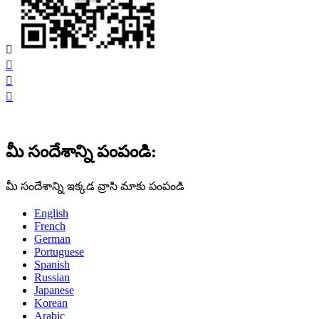




మీ సందేశాన్ని పంపండి:
మీ సందేశాన్ని ఇక్కడ వ్రాసి మాకు పంపండి
English
French
German
Portuguese
Spanish
Russian
Japanese
Korean
Arabic