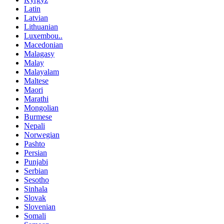
Latin
Latvian
Lithuanian
Luxembou..
Macedonian
Malagasy
Malay
Malayalam
Maltese
Maori
Marathi
Mongolian
Burmese
Nepali
Norwegian
Pashto
Persian
Punjabi
Serbian
Sesotho
Sinhala
Slovak
Slovenian
Somali