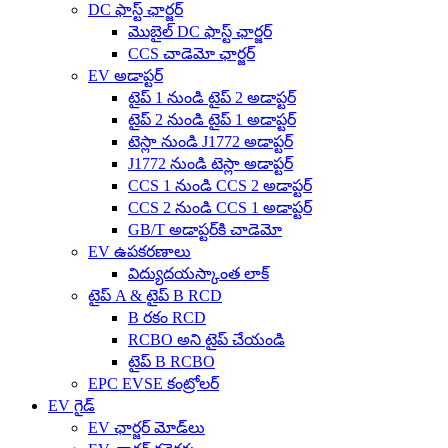
DC ఫాస్ట్ ఛార్జర్
మొబైల్ DC ఫాస్ట్ ఛార్జర్
CCS చాడెమో ఛార్జర్
EV అడాప్టర్
టైప్ 1 నుండి టైప్ 2 అడాప్టర్
టైప్ 2 నుండి టైప్ 1 అడాప్టర్
టెస్లా నుండి J1772 అడాప్టర్
J1772 నుండి టెస్లా అడాప్టర్
CCS 1 నుండి CCS 2 అడాప్టర్
CCS 2 నుండి CCS 1 అడాప్టర్
GB/T అడాప్టర్‌కి చాడెమో
EV ఉపకరణాలు
విద్యుదయస్కాంత లాక్
టైప్ A & టైప్ B RCD
B రకం RCD
RCBO అని టైప్ చేయండి
టైప్ B RCBO
EPC EVSE కంట్రోలర్
EV గైడ్
EV ఛార్జర్ మోడ్‌లు