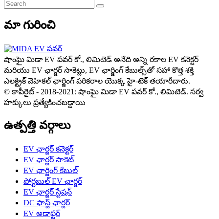
మా గురించి
షాంఘై మిడా EV పవర్ కో., లిమిటెడ్ అనేది అన్ని రకాల EV కనెక్టర్
మరియు EV ఛార్జర్ సాకెట్లు, EV ఛార్జింగ్ కేబుల్స్‌తో సహా కొత్త శక్తి
ఎలక్ట్రిక్ వెహికల్ ఛార్జింగ్ పరికరాల యొక్క హై-టెక్ తయారీదారు.
© కాపీరైట్ - 2018-2021: షాంఘై మిడా EV పవర్ కో., లిమిటెడ్. సర్వ
హక్కులు ప్రత్యేకించబడ్డాయి
ఉత్పత్తి వర్గాలు
EV ఛార్జర్ కనెక్టర్
EV ఛార్జర్ సాకెట్
EV ఛార్జింగ్ కేబుల్
పోర్టబుల్ EV ఛార్జర్
EV ఛార్జర్ స్టేషన్
DC ఫాస్ట్ ఛార్జర్
EV అడాప్టర్