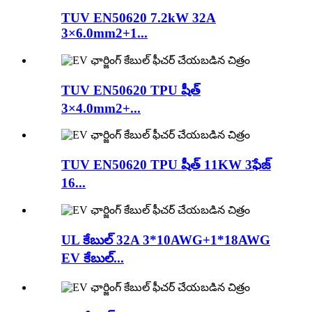
TUV EN50620 7.2kW 32A
3×6.0mm2+1...
TUV EN50620 TPU షీత్
3×4.0mm2+...
TUV EN50620 TPU షీత్ 11KW 3ఫేజ్
16...
UL కేబుల్ 32A 3*10AWG+1*18AWG
EV కేబుల్...