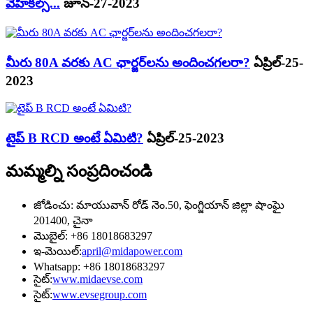
వెహికల్స్...
జూన్-27-2023
మీరు 80A వరకు AC ఛార్జర్‌లను అందించగలరా?
ఏప్రిల్-25-
2023
టైప్ B RCD అంటే ఏమిటి?
ఏప్రిల్-25-2023
మమ్మల్ని సంప్రదించండి
జోడించు: మాయువాన్ రోడ్ నెం.50, ఫెంగ్జియాన్ జిల్లా షాంఘై
201400, చైనా
మొబైల్: +86 18018683297
ఇ-మెయిల్:
april@midapower.com
Whatsapp: +86 18018683297
సైట్:
www.midaevse.com
సైట్:
www.evsegroup.com