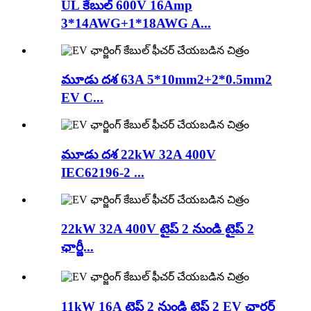
UL కేబుల్ 600V 16Amp
3*14AWG+1*18AWG A...
మూడు దశ 63A 5*10mm2+2*0.5mm2
EV C...
మూడు దశ 22kW 32A 400V
IEC62196-2 ...
22kW 32A 400V టైప్ 2 నుండి టైప్ 2
ఛార్జీ...
11kW 16A టైప్ 2 నుండి టైప్ 2 EV ఛార్జర్