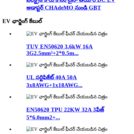
అడాప్టర్ CHAdeMO నుండి GBT
EV ఛార్జింగ్ కేబుల్
TUV EN50620 3.6kW 16A
3G2.5mm²+2*0.5m...
UL సర్టిఫికేట్ 40A 50A
3x8AWG+1x18AWG...
EN50620 TPU 22KW 32A 3ఫేజ్
5*6.0mm2+...