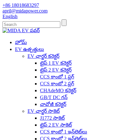
+86 18018683297
april@midapower.com
English
హోమ్
EV ఉత్పత్తులు
EV ఛార్జర్ కనెక్టర్
టైప్ 1 EV కనెక్టర్
టైప్ 2 EV కనెక్టర్
CCS కాంబో 1 ప్లగ్
CCS కాంబో 2 ప్లగ్
CHAdeMO కనెక్టర్
GB/T DC గన్
చావోజీ కనెక్టర్
EV ఛార్జర్ సాకెట్
J1772 సాకెట్
టైప్ 2 EV సాకెట్
CCS కాంబో 1 ఇన్‌లెట్‌లు
CCS కాంబో 2 ఇన్‌లెట్‌లు