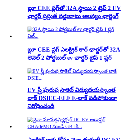
బ్లూ CEE ప్లగ్‌తో 32A స్థాయి 2 టైప్ 2 EV
ఛార్జర్ ప్రస్తుత సర్దుబాటు ఆలస్యం ఛార్జింగ్
బ్లూ CEE ప్లగ్ ఎలక్ట్రిక్ కార్ ఛార్జర్‌తో 32A
లెవెల్ 2 పోర్టబుల్ ev ఛార్జర్ టైప్ 1 ప్లగ్
EV స్త్రీ పురుష సాకెట్ విద్యుదయస్కాంత
లాక్ DSIEC-ELF E-లాక్ పడిపోకుండా
నిరోధించండి
ఎలక్ట్రిక్ కారు కోసం చైనా తయారీ DC EV