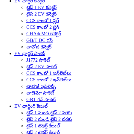
EV ఛార్జర్ కనెక్టర్
టైప్ 1 EV కనెక్టర్
టైప్ 2 EV కనెక్టర్
CCS కాంబో 1 ప్లగ్
CCS కాంబో 2 ప్లగ్
CHAdeMO కనెక్టర్
GB/T DC గన్
చావోజీ కనెక్టర్
EV ఛార్జర్ సాకెట్
J1772 సాకెట్
టైప్ 2 EV సాకెట్
CCS కాంబో 1 ఇన్‌లెట్‌లు
CCS కాంబో 2 ఇన్‌లెట్‌లు
చావోజీ ఇన్‌లెట్స్
చాడెమో సాకెట్
GBT గన్ సాకెట్
EV ఛార్జింగ్ కేబుల్
టైప్ 1 నుండి టైప్ 2 వరకు
టైప్ 2 నుండి టైప్ 2 వరకు
టైప్ 1 టెథర్డ్ కేబుల్
టైప్ 2 టెథర్డ్ కేబుల్